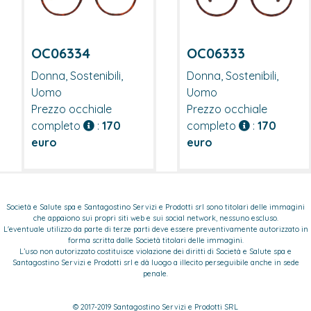
OC06333
OC06334
Donna, Sostenibili,
Donna, Sostenibili,
Uomo
Uomo
Prezzo occhiale
Prezzo occhiale
completo
:
170
completo
:
170
euro
euro
Società e Salute spa e Santagostino Servizi e Prodotti srl sono titolari delle immagini
che appaiono sui propri siti web e sui social network, nessuno escluso.
L'eventuale utilizzo da parte di terze parti deve essere preventivamente autorizzato in
forma scritta dalle Società titolari delle immagini.
L’uso non autorizzato costituisce violazione dei diritti di Società e Salute spa e
Santagostino Servizi e Prodotti srl e dà luogo a illecito perseguibile anche in sede
penale.
© 2017-2019 Santagostino Servizi e Prodotti SRL