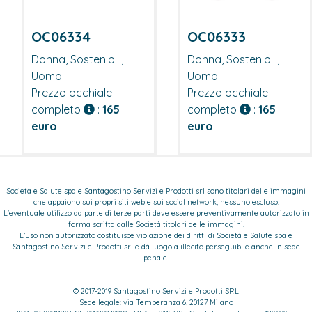
OC06333
OC06334
Donna, Sostenibili,
Donna, Sostenibili,
Uomo
Uomo
Prezzo occhiale
Prezzo occhiale
completo
:
165
completo
:
165
euro
euro
Società e Salute spa e Santagostino Servizi e Prodotti srl sono titolari delle immagini
che appaiono sui propri siti web e sui social network, nessuno escluso.
L'eventuale utilizzo da parte di terze parti deve essere preventivamente autorizzato in
forma scritta dalle Società titolari delle immagini.
L’uso non autorizzato costituisce violazione dei diritti di Società e Salute spa e
Santagostino Servizi e Prodotti srl e dà luogo a illecito perseguibile anche in sede
penale.
© 2017-2019 Santagostino Servizi e Prodotti SRL
Sede legale: via Temperanza 6, 20127 Milano